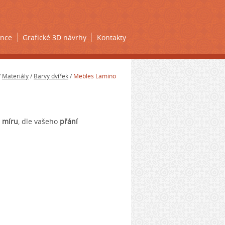
ence
Grafické 3D návrhy
Kontakty
/
Materiály
/
Barvy dvířek
/
Mebles Lamino
 míru
, dle vašeho
přání