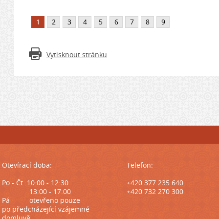
1
2
3
4
5
6
7
8
9
Vytisknout stránku
Otevírací doba:
Telefon:
Po - Čt 10:00 - 12:30
+420 377 235 640
13:00 - 17:00
+420 732 270 300
Pá
otevřeno pouze
po předcházející
vzájemné
domluvě