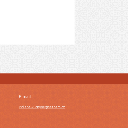
E-mail:
indiana-kuchyne@seznam.cz