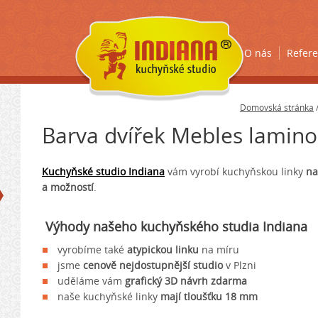
O nás
Refer
Domovská stránka
Barva dvířek Mebles lamino
Kuchyňské studio Indiana
vám vyrobí kuchyňskou linky
na
a možností
.
Výhody našeho kuchyňského studia Indiana
vyrobíme také
atypickou linku
na míru
jsme
cenově nejdostupnější studio
v Plzni
uděláme vám
grafický 3D návrh zdarma
naše kuchyňské linky
mají tloušťku 18 mm