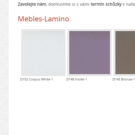
Zavolejte nám
, domluvíme si s vámi
termín schůzky
v naš
Mebles-Lamino
D152 Corpus White-1
D148 Violet-1
D145 Bronze-1