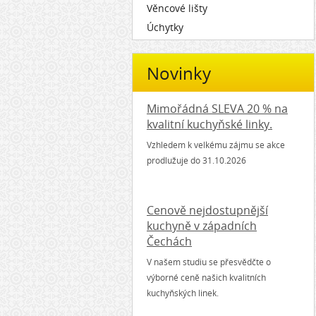
Věncové lišty
Úchytky
Novinky
Mimořádná SLEVA 20 % na
kvalitní kuchyňské linky.
Vzhledem k velkému zájmu se akce
prodlužuje do 31.10.2026
Cenově nejdostupnější
kuchyně v západních
Čechách
V našem studiu se přesvědčte o
výborné ceně našich kvalitních
kuchyňských linek.