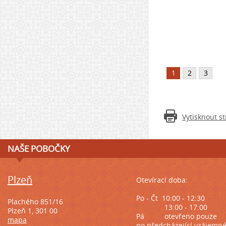
1
2
3
Vytisknout s
NAŠE POBOČKY
Plzeň
Otevírací doba:
Po - Čt 10:00 - 12:30
Plachého 851/16
13:00 - 17:00
Plzeň 1, 301 00
Pá
otevřeno pouze
mapa
po předcházející
vzájemn