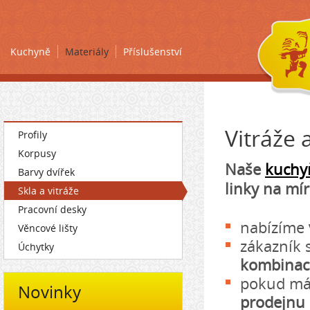
Kuchyně
Materiály
Příslušenství
Vitráže 
Profily
Korpusy
Naše
kuchy
Barvy dvířek
linky na mí
Skla a vitráže
Pracovní desky
nabízíme
Věncové lišty
zákazník 
Úchytky
kombinace
pokud mát
Novinky
prodejnu 