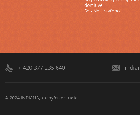
domluvě
So - Ne zavřeno
+ 420 377 235 640
india
© 2024 INDIANA, kuchyňské studio