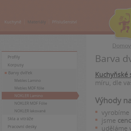
Kuchyně
Materiály
Příslušenství
Domovs
Barva d
Profily
Korpusy
Barvy dvířek
Kuchyňské s
Mebles Lamino
míru, dle v
Mebles MDF fólie
NOKLER Lamino
Výhody na
NOKLER MDF Fólie
NOKLER lakované
vyrobíme
Skla a vitráže
jsme
ceno
Pracovní desky
uděláme