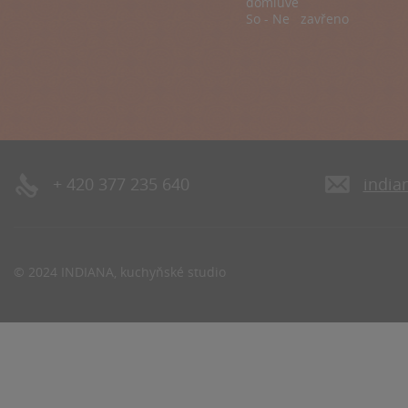
domluvě
So - Ne zavřeno
+ 420 377 235 640
india
© 2024 INDIANA, kuchyňské studio