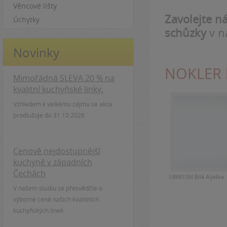
Věncové lišty
Zavolejte n
Úchytky
schůzky
v n
Novinky
NOKLER 
Mimořádná SLEVA 20 % na
kvalitní kuchyňské linky.
Vzhledem k velkému zájmu se akce
prodlužuje do 31.10.2026
Cenově nejdostupnější
kuchyně v západních
Čechách
U8681SM Bílá Aljaška
V našem studiu se přesvědčte o
výborné ceně našich kvalitních
kuchyňských linek.