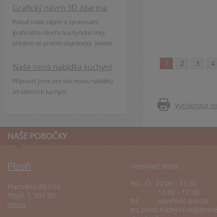
Grafický návrh 3D zdarma
Pokud máte zájem o zpracování
grafického návrhu kuchyňské linky,
předem se prosím objednejte. Jenom...
1
2
3
4
Naše nová nabídka kuchyní
Připravili jsme pro vás novou nabídku
atraktivních kuchyní...
Vytisknout s
NAŠE POBOČKY
Plzeň
Otevírací doba:
Po - Čt 10:00 - 12:30
Plachého 851/16
13:00 - 17:00
Plzeň 1, 301 00
Pá
otevřeno pouze
mapa
po předcházející
vzájemn